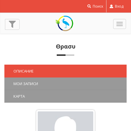
Поиск
Вход
Пере
нави
Θρασυ
ОПИСАНИЕ
МОИ ЗАПИСИ
КАРТА