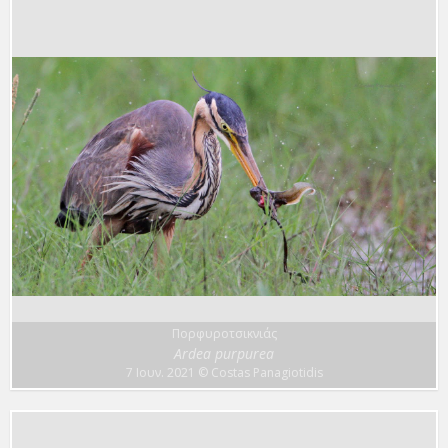
Πορφυροτσικνιάς
Ardea purpurea
7 Ιουν. 2021
© Costas Panagiotidis