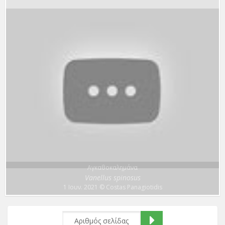
Αγκαθοκαλημάνα
Vanellus spinosus
1 Ιουν. 2021
© Costas Panagiotidis