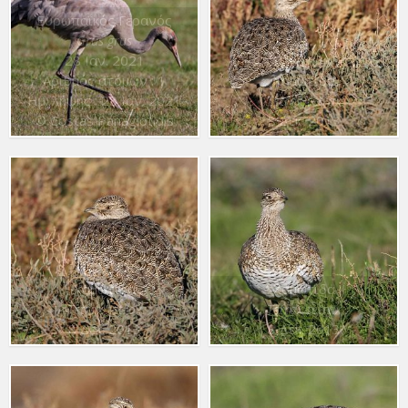
Ευρωπαϊκός Γερανός
Grus grus
28 Ιαν. 2021
Αριθμός ατόμων : 1
Χαμωτίδα
Ημ. λήψης : 28 Ιαν. 2021
Tetrax tetrax
© Costas Panagiotidis
8 Δεκ. 2013
Χαμωτίδα
Χαμωτίδα
Tetrax tetrax
Tetrax tetrax
8 Δεκ. 2013
8 Δεκ. 2013