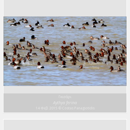
Γκισάρι
Aythya ferina
14 Φεβ. 2015
© Costas Panagiotidis