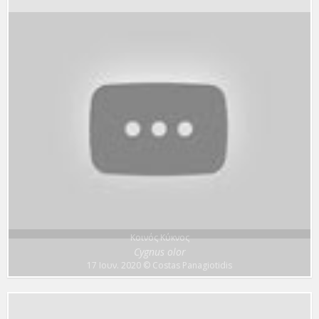
Κοινός Κύκνος
Cygnus olor
17 Ιουν. 2020
© Costas Panagiotidis