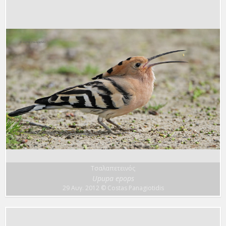
Τσαλαπετεινός
Upupa epops
29 Αυγ. 2012
© Costas Panagiotidis