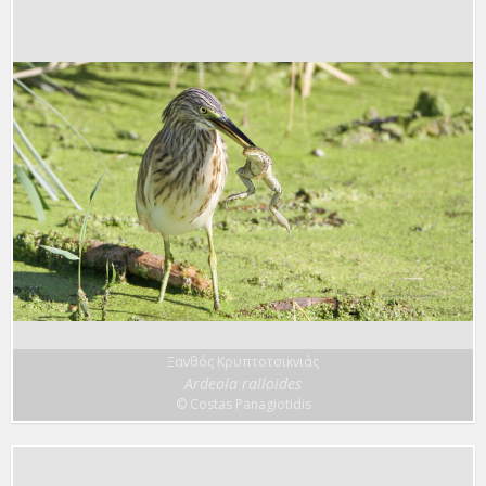
Ξανθός Κρυπτοτσικνιάς
Ardeola ralloides
© Costas Panagiotidis