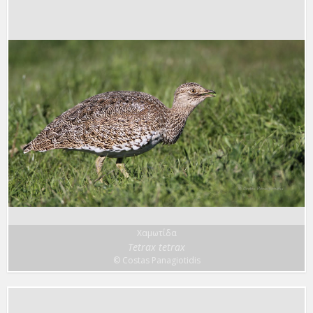
Χαμωτίδα
Tetrax tetrax
© Costas Panagiotidis