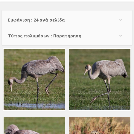
Εμφάνιση : 24 ανά σελίδα
Τύπος πολυμέσων : Παρατήρηση
Ευρωπαϊκός Γερανός
Grus grus
28 Ιαν. 2021
Αριθμός ατόμων : 1
Ευρωπαϊκός Γερανός
Ημ. λήψης : 28 Ιαν. 2021
Grus grus
© Costas Panagiotidis
28 Ιαν. 2021