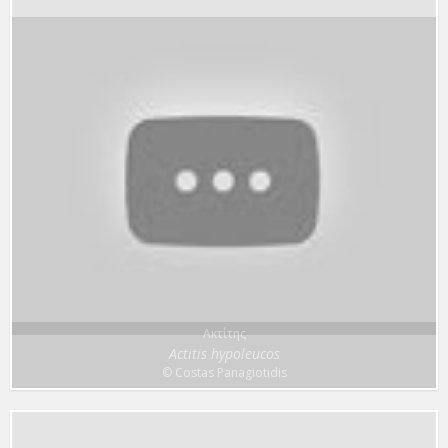
Ακτίτης
Actitis hypoleucos
© Costas Panagiotidis