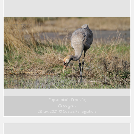
Ευρωπαϊκός Γερανός
Grus grus
28 Ιαν. 2021
© Costas Panagiotidis