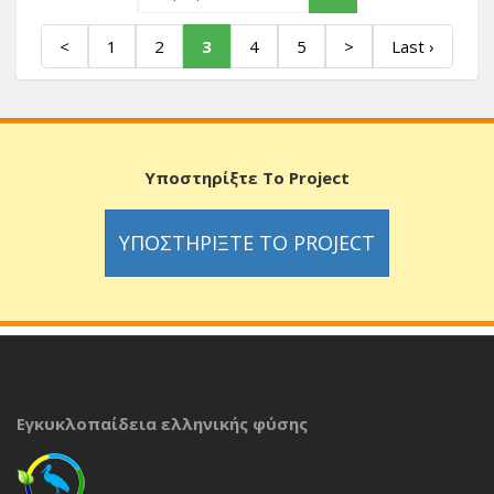
<
1
2
3
4
5
>
Last ›
Υποστηρίξτε Το Project
ΥΠΟΣΤΗΡΊΞΤΕ ΤΟ PROJECT
Εγκυκλοπαίδεια ελληνικής φύσης