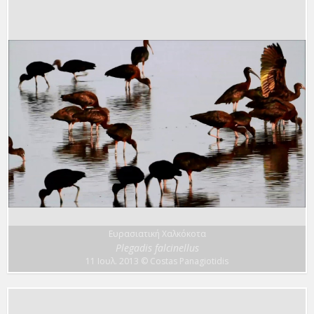
Ευρασιατική Χαλκόκοτα
Plegadis falcinellus
11 Ιουλ. 2013
© Costas Panagiotidis