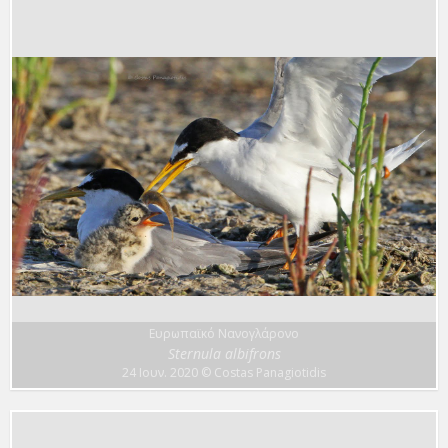
Ευρωπαϊκό Νανογλάρονο
Sternula albifrons
24 Ιουν. 2020
© Costas Panagiotidis