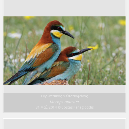
Ευρωπαϊκός Μελισσοφάγος
Merops apiaster
31 Μαΐ. 2014
© Costas Panagiotidis