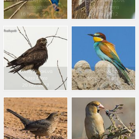
Alcedo atthis
Sturnus vulgaris
16 Νοεμ. 2011
20 Μαΐ. 2012
Κοινή Γερακίνα
Ευρωπαϊκός Μελισσοφάγος
Buteo buteo
Merops apiaster
20 Ιαν. 2013
6 Μαΐ. 2012