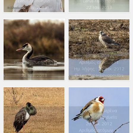
Larus ridibundus
Larus ridibundus
22 Ιαν. 2013
22 Ιαν. 2013
Πετρίτης
Falco peregrinus
20 Δεκ. 2012
Σκουφοβουτηχτάρι
Αριθμός ατόμων : 1
Ημ. λήψης : 20 Δεκ. 2012
Podiceps cristatus
22 Ιαν. 2013
© Lev Paraskevopoulos
Μαύρος Πελαργός
Κοινή Καρδερίνα
Ciconia nigra
Carduelis carduelis
20 Δεκ. 2012
20 Δεκ. 2012
Αριθμός ατόμων : 1
Αριθμός ατόμων : 1