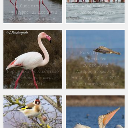
Αριθμός ατόμων : 1
Ευρωπαϊκό Φοινικόπτερο
Ημ. λήψης : 23 Δεκ. 2012
Phoenicopterus roseus
© Lev Paraskevopoulos
23 Δεκ. 2012
Κοινή Γερακίνα
Buteo buteo
20 Δεκ. 2012
Ευρωπαϊκό Φοινικόπτερο
Αριθμός ατόμων : 1
Ημ. λήψης : 20 Δεκ. 2012
Phoenicopterus roseus
23 Δεκ. 2012
© Lev Paraskevopoulos