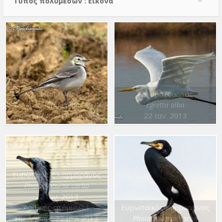
Τύπος πολυμέσων : Εικόνα
Λευκοσουσουράδα
Αργυροτσικνιάς
Motacilla alba
Egretta alba
17 Ιαν. 2013
22 Ιαν. 2013
Ευρωπαϊκός Κορμοράνος
Phalacrocorax carbo
22 Ιαν. 2013
Αριθμός ατόμων : 1
Ευρωπαϊκός Κορμοράνος
Ημ. λήψης : 22 Ιαν. 2013
Phalacrocorax carbo