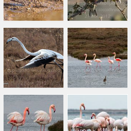
Κοινός Κότσυφας
Ευρωπαϊκός Κοκκοθραύστης
Turdus merula
Coccothraustes coccothraustes
27 Δεκ. 2012
27 Δεκ. 2012
Ευρωπαϊκό Φοινικόπτερο
Ευρωπαϊκό Φοινικόπτερο
Phoenicopterus roseus
Phoenicopterus roseus
23 Δεκ. 2012
23 Δεκ. 2012
Ευρωπαϊκό Φοινικόπτερο
Phoenicopterus roseus
23 Δεκ. 2012