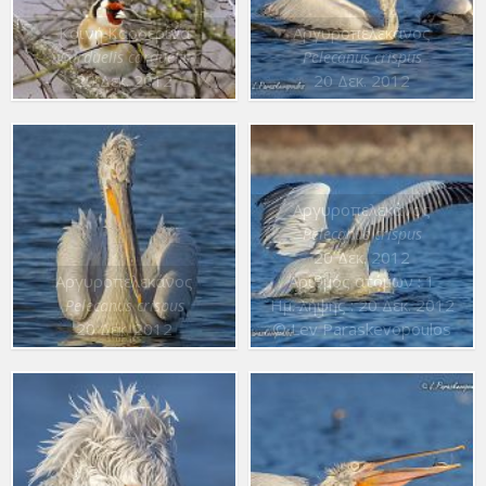
Κοινή Καρδερίνα
Αργυροπελεκάνος
Carduelis carduelis
Pelecanus crispus
20 Δεκ. 2012
20 Δεκ. 2012
Αργυροπελεκάνος
Pelecanus crispus
20 Δεκ. 2012
Αργυροπελεκάνος
Αριθμός ατόμων : 1
Ημ. λήψης : 20 Δεκ. 2012
Pelecanus crispus
20 Δεκ. 2012
© Lev Paraskevopoulos