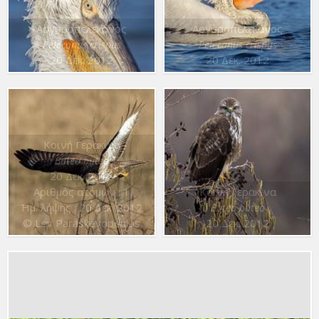
Αργυροπελεκάνος
Αργυροπελεκάνος
Pelecanus crispus
Pelecanus crispus
20 Δεκ. 2012
20 Δεκ. 2012
Κοινή Γερακίνα
Buteo buteo
20 Δεκ. 2012
Αριθμός ατόμων : 1
Κοινή Γερακίνα
Ημ. λήψης : 20 Δεκ. 2012
Buteo buteo
© Lev Paraskevopoulos
20 Δεκ. 2012