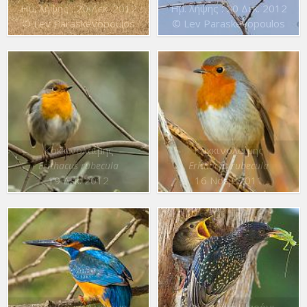
Ημ. λήψης : 20 Δεκ. 2012
Ημ. λήψης : 20 Δεκ. 2012
© Lev Paraskevopoulos
© Lev Paraskevopoulos
Κοκκινολαίμης
Κοκκινολαίμης
Erithacus rubecula
Erithacus rubecula
19 Δεκ. 2012
16 Νοεμ. 2011
Ευρωπαϊκή Αλκυόνη
Ευρωπαϊκό Ψαρόνι