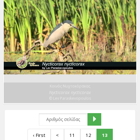
Κοινός Νυχτοκόρακας
Nycticorax nycticorax
© Lev Paraskevopoulos
‹ First
<
11
12
13