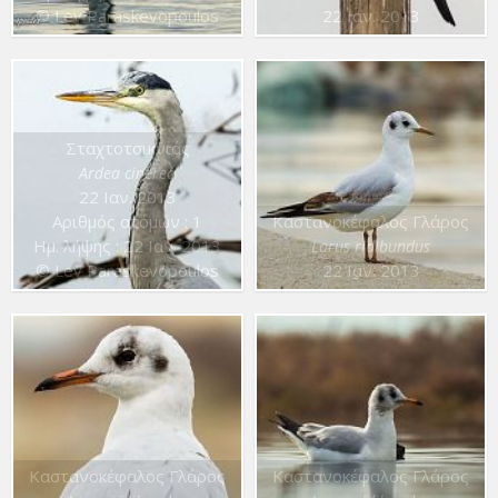
© Lev Paraskevopoulos
22 Ιαν. 2013
Σταχτοτσικνιάς
Ardea cinerea
22 Ιαν. 2013
Αριθμός ατόμων : 1
Καστανοκέφαλος Γλάρος
Ημ. λήψης : 22 Ιαν. 2013
Larus ridibundus
© Lev Paraskevopoulos
22 Ιαν. 2013
Καστανοκέφαλος Γλάρος
Καστανοκέφαλος Γλάρος