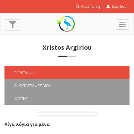
Αναζήτηση
Είσοδος
Εναλ
πλοή
Xristos Argiriou
ΠΕΡΙΓΡΑΦΉ
ΟΙ ΚΑΤΑΓΡΑΦΈΣ ΜΟΥ
ΧΆΡΤΗΣ
Λίγα λόγια για μένα