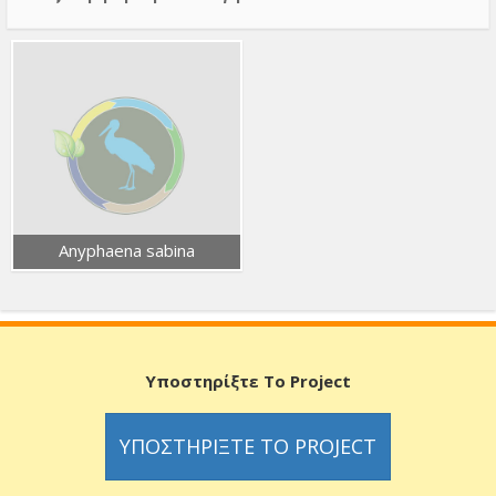
Anyphaena sabina
Υποστηρίξτε Το Project
ΥΠΟΣΤΗΡΊΞΤΕ ΤΟ PROJECT