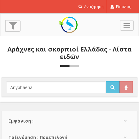
Αναζήτηση
Είσοδος
Εναλ
πλοή
Αράχνες και σκορπιοί Ελλάδας - Λίστα
ειδών
Εμφάνιση :
Тαξινόμηση : Προεπιλογή