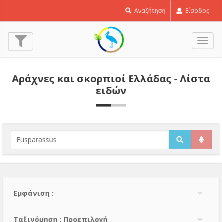
Αναζήτηση
Είσοδος
Εναλ
πλοή
Αράχνες και σκορπιοί Ελλάδας - Λίστα
ειδών
Εμφάνιση :
Тαξινόμηση : Προεπιλογή