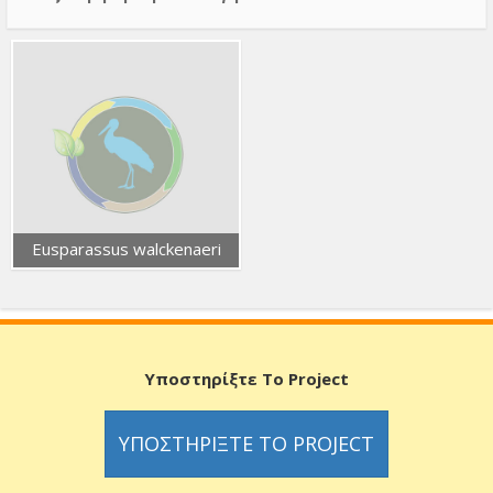
Eusparassus walckenaeri
Υποστηρίξτε Το Project
ΥΠΟΣΤΗΡΊΞΤΕ ΤΟ PROJECT