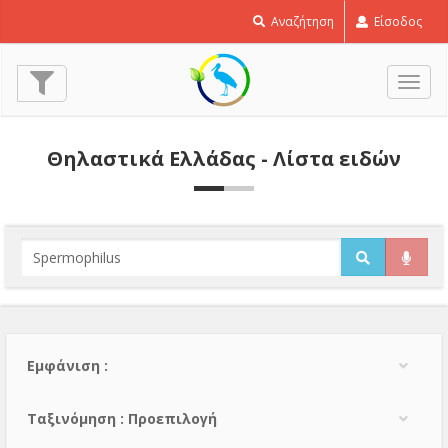
Αναζήτηση
Είσοδος
Εναλ
πλοή
Θηλαστικά Ελλάδας - Λίστα ειδών
Εμφάνιση :
Тαξινόμηση : Προεπιλογή