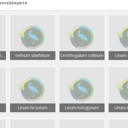
αποτελέσματα
Elaeoselinum asclepium
Selinum silaifolium
Ornithogalum collinum
Linum
Linum hirsutum
Linum hologynum
Linum 