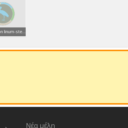
Asterolinon linum-stellatum
Νέα μέλη