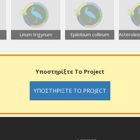
Linum trigynum
Epilobium collinum
Υποστηρίξτε Το Project
ΥΠΟΣΤΗΡΊΞΤΕ ΤΟ PROJECT