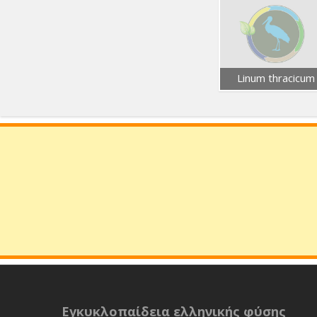
Linum thracicum
Εγκυκλοπαίδεια ελληνικής φύσης