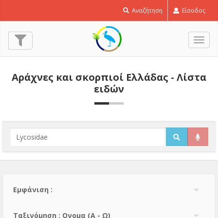
Αναζήτηση
Είσοδος
Εναλ
πλοή
Αράχνες και σκορπιοί Ελλάδας - Λίστα
ειδών
Εμφάνιση :
Тαξινόμηση : Ονομα (A - Ω)