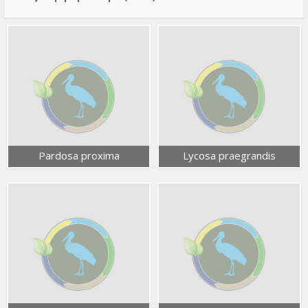
Pardosa proxima
Lycosa praegrandis