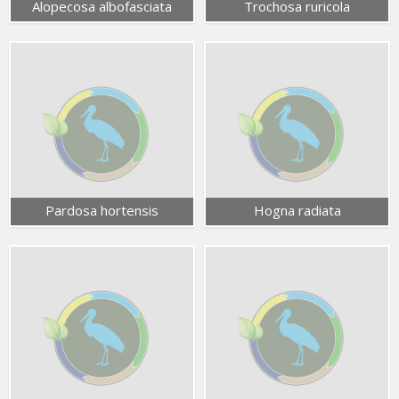
Alopecosa albofasciata
Trochosa ruricola
Pardosa hortensis
Hogna radiata