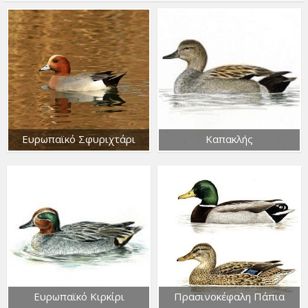
Ευρωπαϊκό Σφυριχτάρι
Καπακλής
Ευρωπαϊκό Κιρκίρι
Πρασινοκέφαλη Πάπια