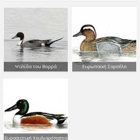
Ψαλίδα του Βορρά
Ευρωπαϊκή Σαρσέλα
Ευρασιατική Χουλιαρόπαπια