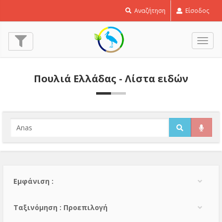
Αναζήτηση
Είσοδος
Εναλ
πλοή
Πουλιά Ελλάδας - Λίστα ειδών
Εμφάνιση :
Тαξινόμηση : Προεπιλογή