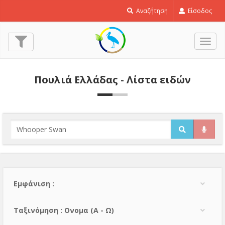
Αναζήτηση
Είσοδος
Εναλ
πλοή
Πουλιά Ελλάδας - Λίστα ειδών
Εμφάνιση :
Тαξινόμηση : Ονομα (A - Ω)