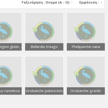
Тαξινόμηση : Ονομα (A - Ω)
Εμφάνιση :
Macrosyringion glutinosum
Bellardia trixago
Phelipanche nana
us rumelicus
Orobanche pubescens
Orobanche gracilis