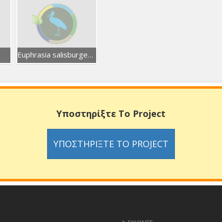
Euphrasia salisburgensis
Υποστηρίξτε Το Project
ΥΠΟΣΤΗΡΊΞΤΕ ΤΟ PROJECT