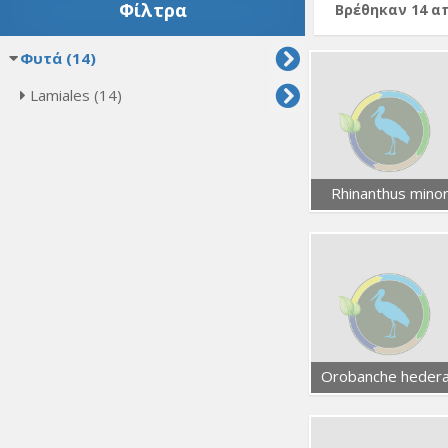
Φίλτρα
Βρέθηκαν 14 
Φυτά (14)
Lamiales (14)
Rhinanthus mino
Orobanche heder