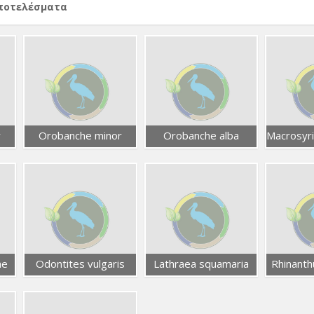
αποτελέσματα
r
Orobanche minor
Orobanche alba
ae
Odontites vulgaris
Lathraea squamaria
Rhinanth