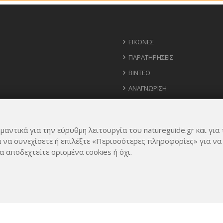
ΕΙΚΌΝΕΣ
ΠΑΡΑΤΗΡΉΣΕΙΣ
ΒΊΝΤΕΟ
ΑΝΑΓΝΏΡΙΣΗ
ΧΆΡΤΗΣ
ΧΡΉΣΙΜΑ ΤΗΛΈΦΩΝΑ
μαντικά για την εύρυθμη λειτουργία του natureguide.gr και για 
ΙΔΈΕΣ ΓΙΑ ΕΦΑΡΜΟΓΉ
α να συνεχίσετε ή επιλέξτε «Περισσότερες πληροφορίες» για να
α αποδεχτείτε ορισμένα cookies ή όχι.
Rights Reserved