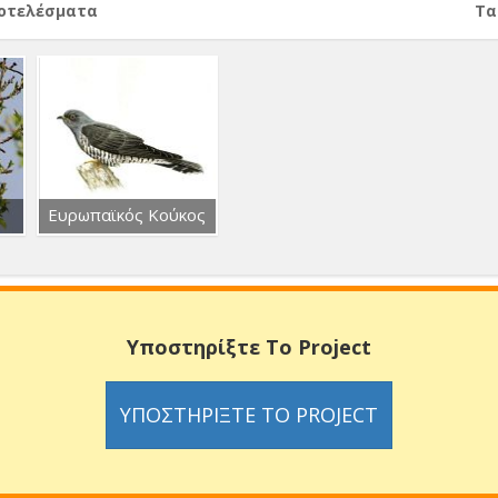
ποτελέσματα
Тα
Ευρωπαϊκός Κούκος
Υποστηρίξτε Το Project
ΥΠΟΣΤΗΡΊΞΤΕ ΤΟ PROJECT