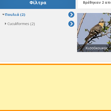
Φίλτρα
Βρέθηκαν 2 α
Πουλιά (2)
Cuculiformes (2)
Κισσόκουκος