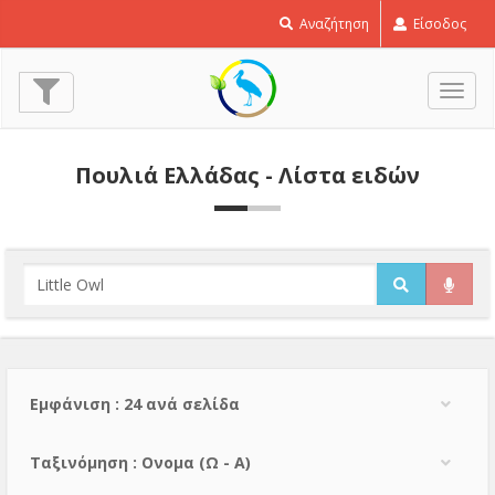
Αναζήτηση
Είσοδος
Εναλ
πλοή
Πουλιά Ελλάδας - Λίστα ειδών
Εμφάνιση : 24 ανά σελίδα
Тαξινόμηση : Ονομα (Ω - Α)