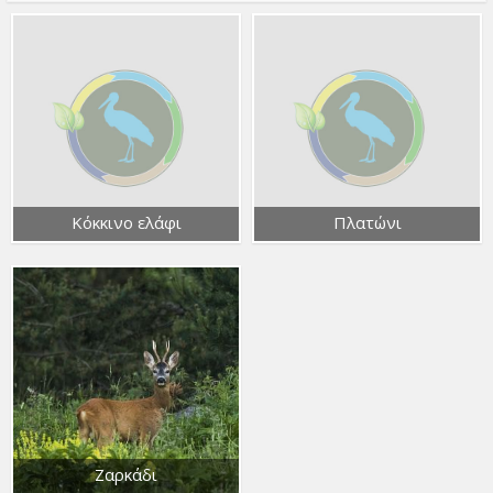
Κόκκινο ελάφι
Πλατώνι
Ζαρκάδι