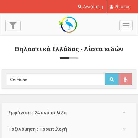
Αναζήτηση
Είσοδος
Εναλ
πλοή
Θηλαστικά Ελλάδας - Λίστα ειδών
Εμφάνιση : 24 ανά σελίδα
Тαξινόμηση : Προεπιλογή