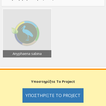
Anyphaena sabina
Υποστηρίξτε Το Project
ΥΠΟΣΤΗΡΊΞΤΕ ΤΟ PROJECT