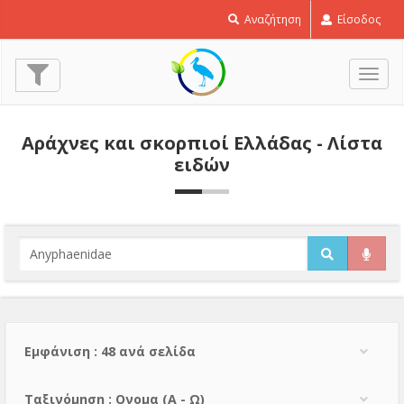
Αναζήτηση
Είσοδος
Εναλ
πλοή
Αράχνες και σκορπιοί Ελλάδας - Λίστα
ειδών
Εμφάνιση : 48 ανά σελίδα
Тαξινόμηση : Ονομα (A - Ω)