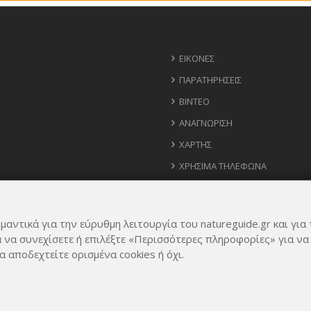
ΕΙΚΌΝΕΣ
ΠΑΡΑΤΗΡΉΣΕΙΣ
ΒΊΝΤΕΟ
ΑΝΑΓΝΏΡΙΣΗ
ΧΆΡΤΗΣ
ΧΡΉΣΙΜΑ ΤΗΛΈΦΩΝΑ
ΙΔΈΕΣ ΓΙΑ ΕΦΑΡΜΟΓΉ
μαντικά για την εύρυθμη λειτουργία του natureguide.gr και για 
α να συνεχίσετε ή επιλέξτε «Περισσότερες πληροφορίες» για να
α αποδεχτείτε ορισμένα cookies ή όχι.
Rights Reserved