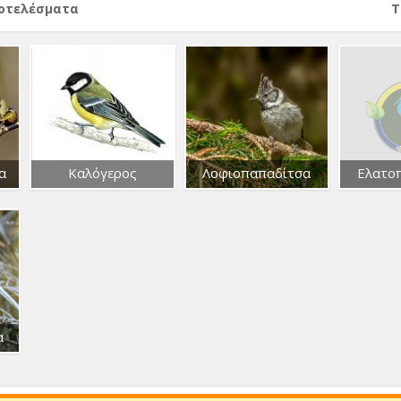
ποτελέσματα
Т
α
Καλόγερος
Λοφιοπαπαδίτσα
Ελατο
α