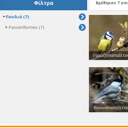
Φίλτρα
Βρέθηκαν 7 α
Πουλιά (7)
Passeriformes (7)
Γαλαζοπαπαδίτσ
Βουνοπαπαδίτσ