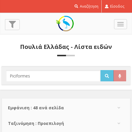
Αναζήτηση
Είσοδος
Εναλ
πλοή
Πουλιά Ελλάδας - Λίστα ειδών
Εμφάνιση : 48 ανά σελίδα
Тαξινόμηση : Προεπιλογή