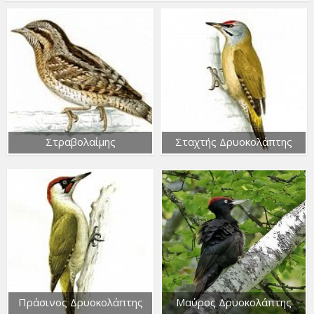
Στραβολαίμης
Σταχτής Δρυοκολάπτης
Πράσινος Δρυοκολάπτης
Μαύρος Δρυοκολάπτης