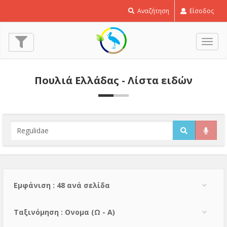
Αναζήτηση
Είσοδος
Εναλ
πλοή
Πουλιά Ελλάδας - Λίστα ειδών
Εμφάνιση : 48 ανά σελίδα
Тαξινόμηση : Ονομα (Ω - Α)