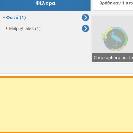
Φίλτρα
Βρέθηκαν 1 α
Φυτά (1)
Malpighiales (1)
Chrozophora tincto