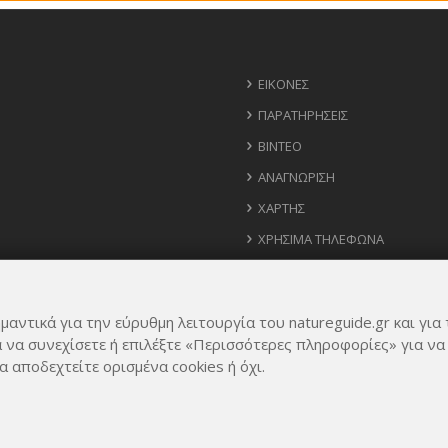
ΕΙΚΌΝΕΣ
ΠΑΡΑΤΗΡΉΣΕΙΣ
ΒΊΝΤΕΟ
ΑΝΑΓΝΏΡΙΣΗ
ΧΆΡΤΗΣ
ΧΡΉΣΙΜΑ ΤΗΛΈΦΩΝΑ
ΙΔΈΕΣ ΓΙΑ ΕΦΑΡΜΟΓΉ
μαντικά για την εύρυθμη λειτουργία του natureguide.gr και για 
α να συνεχίσετε ή επιλέξτε «Περισσότερες πληροφορίες» για να
α αποδεχτείτε ορισμένα cookies ή όχι.
Rights Reserved