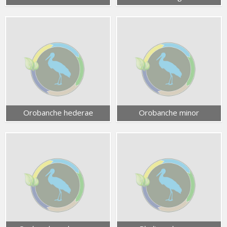
Orobanche hederae
Orobanche minor