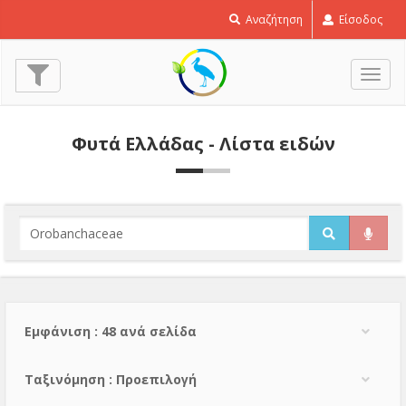
Αναζήτηση
Είσοδος
Εναλ
πλοή
Φυτά Ελλάδας - Λίστα ειδών
Εμφάνιση : 48 ανά σελίδα
Тαξινόμηση : Προεπιλογή