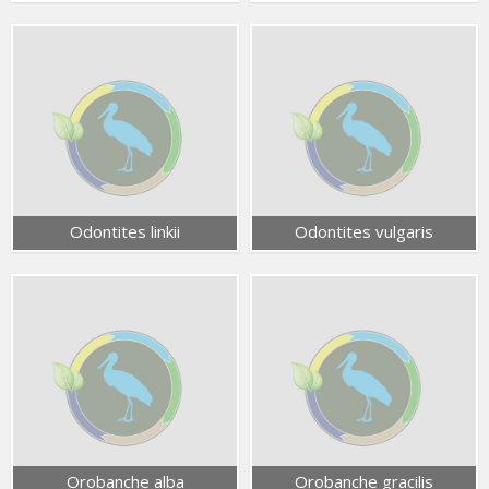
Odontites linkii
Odontites vulgaris
Orobanche alba
Orobanche gracilis