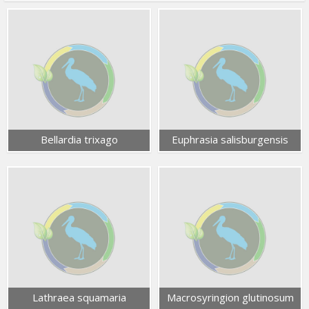
Bellardia trixago
Euphrasia salisburgensis
Lathraea squamaria
Macrosyringion glutinosum