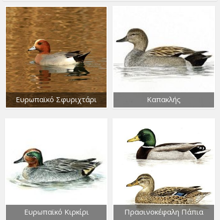
Ευρωπαϊκό Σφυριχτάρι
Καπακλής
Ευρωπαϊκό Κιρκίρι
Πρασινοκέφαλη Πάπια