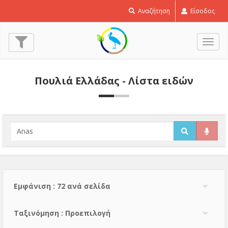
Αναζήτηση
Είσοδος
Εναλ
πλοή
Πουλιά Ελλάδας - Λίστα ειδών
Εμφάνιση : 72 ανά σελίδα
Тαξινόμηση : Προεπιλογή