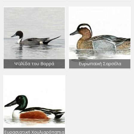
Ψαλίδα του Βορρά
Ευρωπαϊκή Σαρσέλα
Ευρασιατική Χουλιαρόπαπια