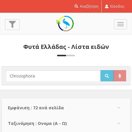
Αναζήτηση
Είσοδος
Εναλ
πλοή
Φυτά Ελλάδας - Λίστα ειδών
Εμφάνιση : 72 ανά σελίδα
Тαξινόμηση : Ονομα (A - Ω)