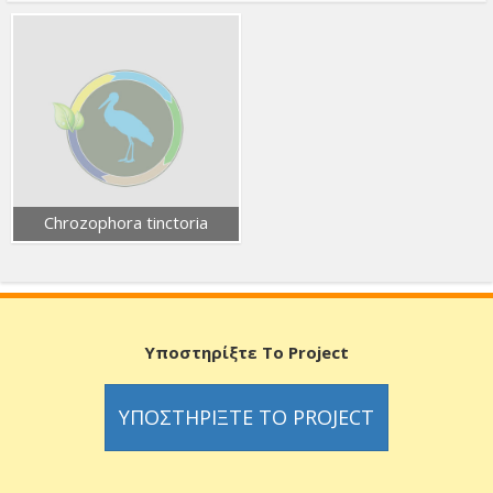
Chrozophora tinctoria
Υποστηρίξτε Το Project
ΥΠΟΣΤΗΡΊΞΤΕ ΤΟ PROJECT