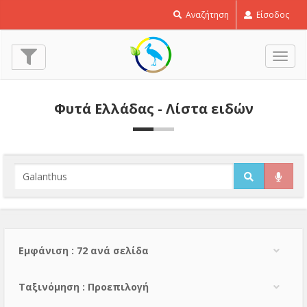
Αναζήτηση
Είσοδος
Εναλ
πλοή
Φυτά Ελλάδας - Λίστα ειδών
Εμφάνιση : 72 ανά σελίδα
Тαξινόμηση : Προεπιλογή