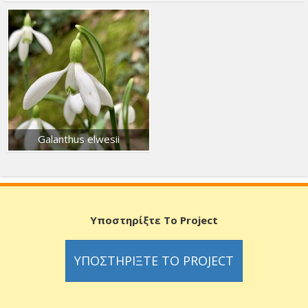
Galanthus elwesii
Υποστηρίξτε Το Project
ΥΠΟΣΤΗΡΊΞΤΕ ΤΟ PROJECT