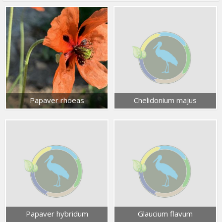
Papaver rhoeas
Chelidonium majus
Papaver hybridum
Glaucium flavum