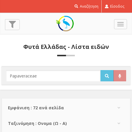
Αναζήτηση
Είσοδος
Εναλ
πλοή
Φυτά Ελλάδας - Λίστα ειδών
Εμφάνιση : 72 ανά σελίδα
Тαξινόμηση : Ονομα (Ω - Α)