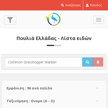
Αναζήτηση
Είσοδος
Εναλ
πλοή
Πουλιά Ελλάδας - Λίστα ειδών
Εμφάνιση : 96 ανά σελίδα
Тαξινόμηση : Ονομα (A - Ω)