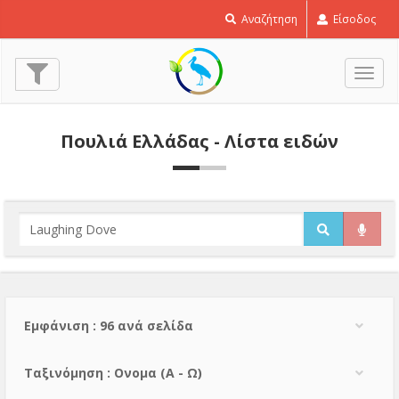
Αναζήτηση
Είσοδος
Εναλ
πλοή
Πουλιά Ελλάδας - Λίστα ειδών
Εμφάνιση : 96 ανά σελίδα
Тαξινόμηση : Ονομα (A - Ω)