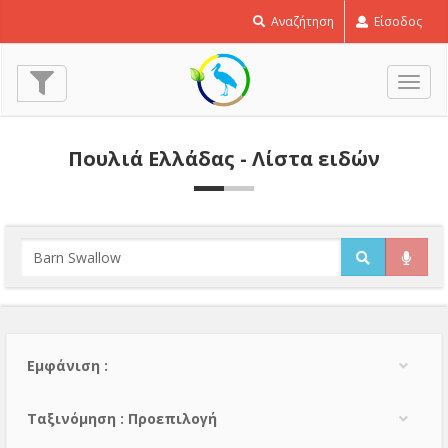
Αναζήτηση
Είσοδος
Εναλ
πλοή
Πουλιά Ελλάδας - Λίστα ειδών
Εμφάνιση :
Тαξινόμηση : Προεπιλογή