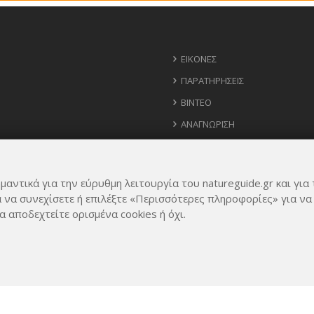
ΕΙΚΌΝΕΣ
ΠΑΡΑΤΗΡΉΣΕΙΣ
ΒΊΝΤΕΟ
ΑΝΑΓΝΏΡΙΣΗ
ΧΆΡΤΗΣ
ΧΡΉΣΙΜΑ ΤΗΛΈΦΩΝΑ
μαντικά για την εύρυθμη λειτουργία του natureguide.gr και για 
ΙΔΈΕΣ ΓΙΑ ΕΦΑΡΜΟΓΉ
α να συνεχίσετε ή επιλέξτε «Περισσότερες πληροφορίες» για να
α αποδεχτείτε ορισμένα cookies ή όχι.
Rights Reserved