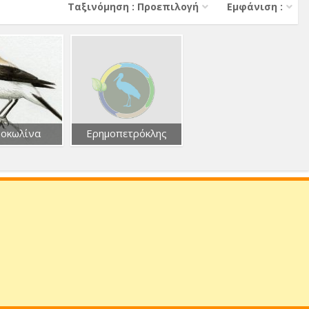
Тαξινόμηση : Προεπιλογή
Εμφάνιση :
οκωλίνα
Ερημοπετρόκλης