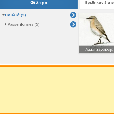
Φίλτρα
Βρέθηκαν 5 α
Πουλιά (5)
Passeriformes (5)
Αμμοπετρόκλης