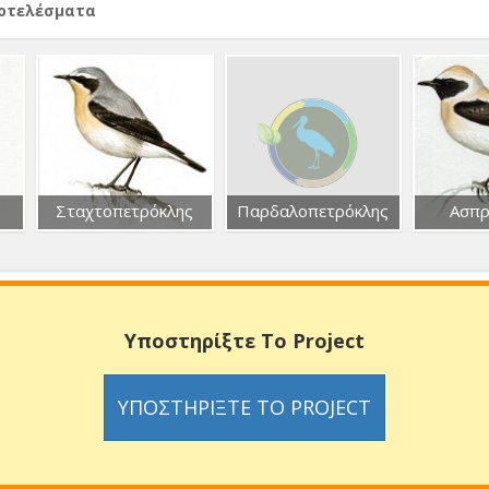
ποτελέσματα
Σταχτοπετρόκλης
Παρδαλοπετρόκλης
Ασπρ
Υποστηρίξτε Το Project
ΥΠΟΣΤΗΡΊΞΤΕ ΤΟ PROJECT