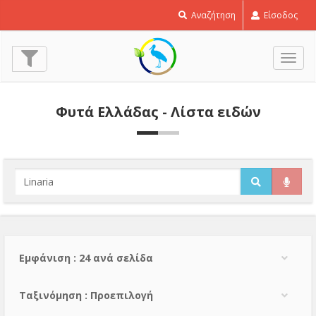
Αναζήτηση
Είσοδος
Εναλ
πλοή
Φυτά Ελλάδας - Λίστα ειδών
Εμφάνιση : 24 ανά σελίδα
Тαξινόμηση : Προεπιλογή