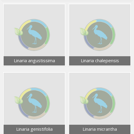
Linaria angustissima
Linaria chalepensis
Linaria genistifolia
Linaria micrantha