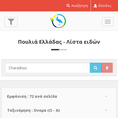
Αναζήτηση
Είσοδος
Εναλ
πλοή
Πουλιά Ελλάδας - Λίστα ειδών
Εμφάνιση : 72 ανά σελίδα
Тαξινόμηση : Ονομα (Ω - Α)