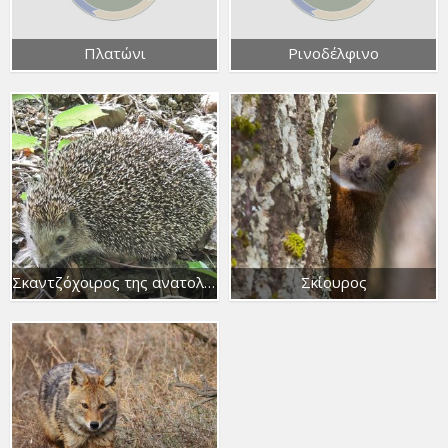
Πλατώνι
Ρινοδέλφινο
Σκαντζόχοιρος της ανατολικής Ευρώπης
Σκίουρος