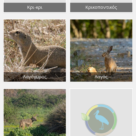
Κρι-κρι
Κρικοποντικός
Λαγόγυρος
Λαγός