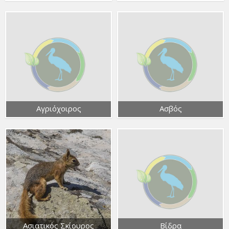
Αγριόχοιρος
Ασβός
Ασιατικός Σκίουρος
Βίδρα