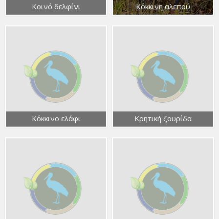
Κοινό δελφίνι
Κόκκινη αλεπού
Κόκκινο ελάφι
Κρητική ζουρίδα