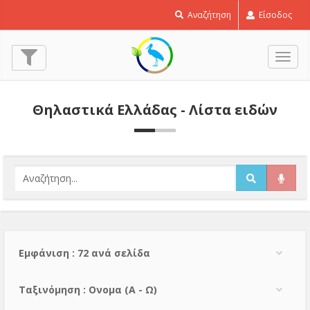
Αναζήτηση
Είσοδος
Εναλ
πλοή
Θηλαστικά Ελλάδας - Λίστα ειδών
Εμφάνιση : 72 ανά σελίδα
Тαξινόμηση : Ονομα (A - Ω)