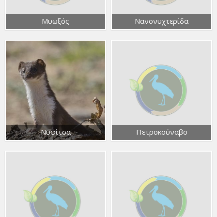
Μυωξός
Νανονυχτερίδα
Νυφίτσα
Πετροκούναβο