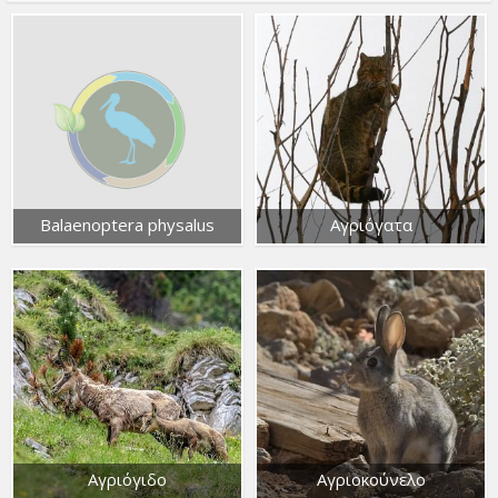
Balaenoptera physalus
Αγριόγατα
Αγριόγιδο
Αγριοκούνελο