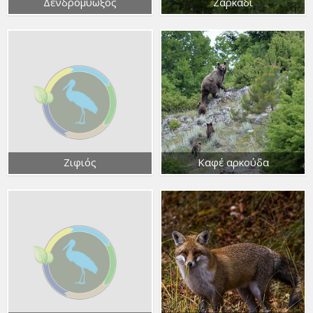
Δενδρομυωξός
Ζαρκάδι
Ζιφιός
Καφέ αρκούδα