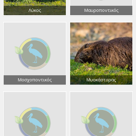
Λύκος
Μαυροποντικός
Μοσχοποντικός
Μυοκάστορας