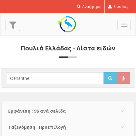
Αναζήτηση
Είσοδος
Εναλ
πλοή
Πουλιά Ελλάδας - Λίστα ειδών
Εμφάνιση : 96 ανά σελίδα
Тαξινόμηση : Προεπιλογή