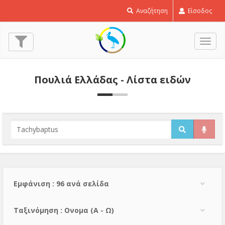
Αναζήτηση
Είσοδος
Εναλ
πλοή
Πουλιά Ελλάδας - Λίστα ειδών
Εμφάνιση : 96 ανά σελίδα
Тαξινόμηση : Ονομα (A - Ω)