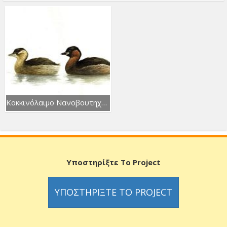
Κοκκινόλαιμο Νανοβουτηχτάρι
Υποστηρίξτε Το Project
ΥΠΟΣΤΗΡΊΞΤΕ ΤΟ PROJECT