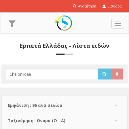
Αναζήτηση
Είσοδος
Εναλ
πλοή
Ερπετά Ελλάδας - Λίστα ειδών
Εμφάνιση : 96 ανά σελίδα
Тαξινόμηση : Ονομα (Ω - Α)