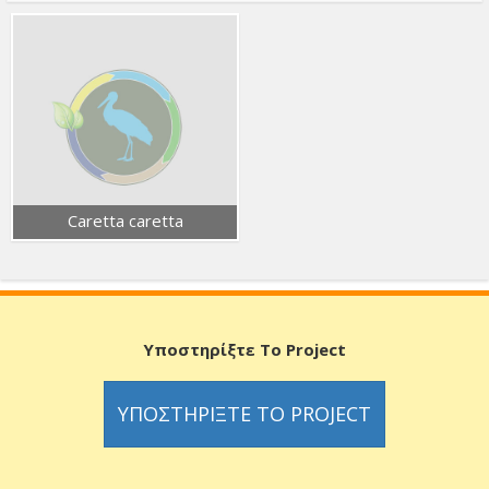
Caretta caretta
Υποστηρίξτε Το Project
ΥΠΟΣΤΗΡΊΞΤΕ ΤΟ PROJECT