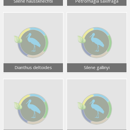
Silene haussknechtii
Petrorhagia saxifraga
Dianthus deltoides
Silene gallinyi