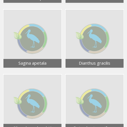
Sagina apetala
Dianthus gracilis