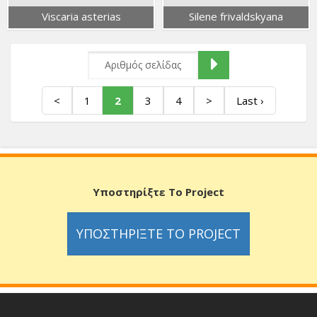
Viscaria asterias
Silene frivaldskyana
<
1
2
3
4
>
Last ›
Υποστηρίξτε Το Project
ΥΠΟΣΤΗΡΊΞΤΕ ΤΟ PROJECT