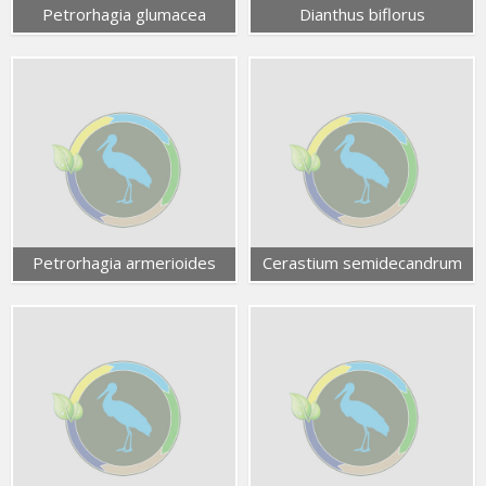
Petrorhagia glumacea
Dianthus biflorus
Petrorhagia armerioides
Cerastium semidecandrum