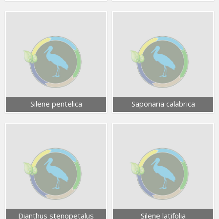
Silene pentelica
Saponaria calabrica
Dianthus stenopetalus
Silene latifolia