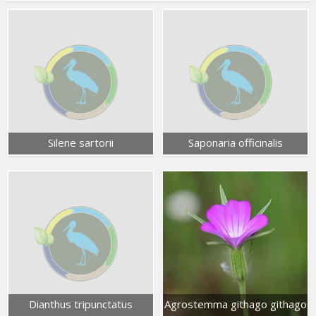
Silene sartorii
Saponaria officinalis
Dianthus tripunctatus
Agrostemma githago githago