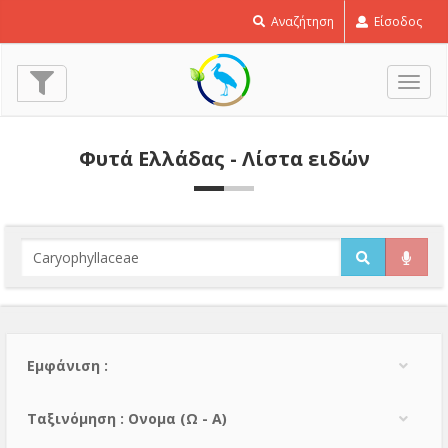
Αναζήτηση
Είσοδος
Εναλ
πλοή
Φυτά Ελλάδας - Λίστα ειδών
Εμφάνιση :
Тαξινόμηση : Ονομα (Ω - Α)