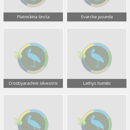
Platnickina tincta
Evarcha jucunda
Crosbyarachne silvestris
Lathys humilis