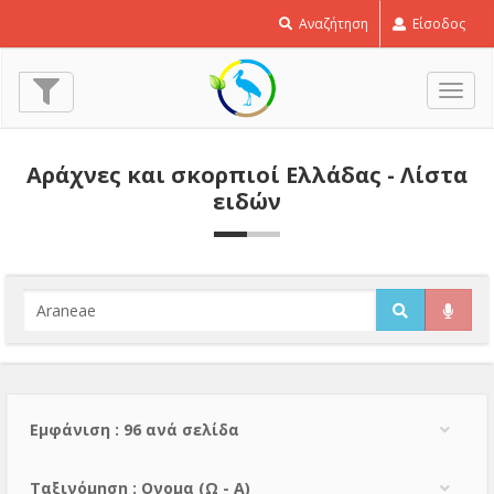
Αναζήτηση
Είσοδος
Εναλ
πλοή
Αράχνες και σκορπιοί Ελλάδας - Λίστα
ειδών
Εμφάνιση : 96 ανά σελίδα
Тαξινόμηση : Ονομα (Ω - Α)