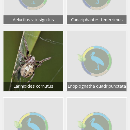
Aelurillus v-insignitus
Canariphantes tenerrimus
Larinioides cornutus
Enoplognatha quadripunctata