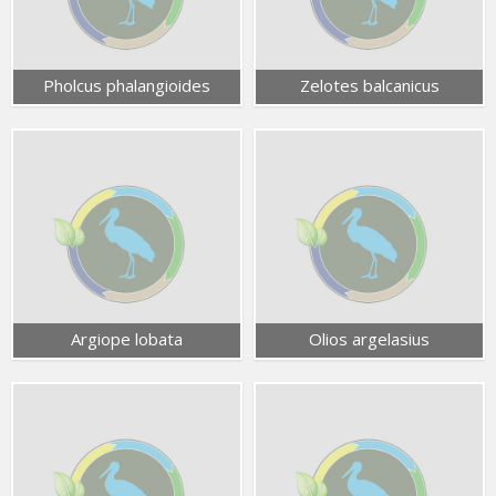
Pholcus phalangioides
Zelotes balcanicus
Argiope lobata
Olios argelasius