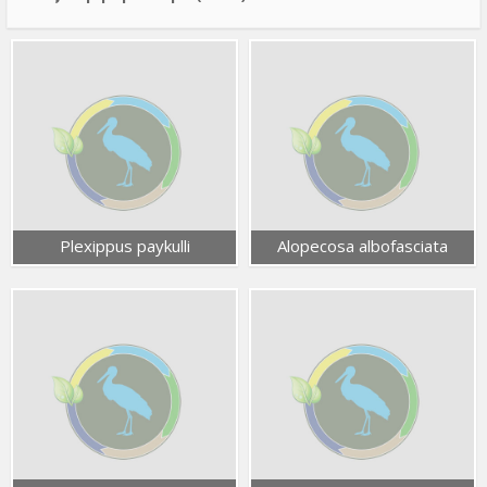
Plexippus paykulli
Alopecosa albofasciata