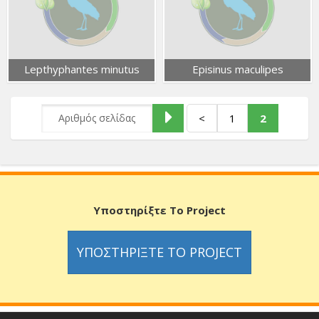
Lepthyphantes minutus
Episinus maculipes
<
1
2
Υποστηρίξτε Το Project
ΥΠΟΣΤΗΡΊΞΤΕ ΤΟ PROJECT