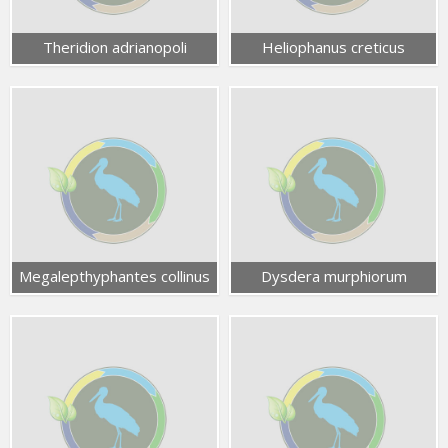
Theridion adrianopoli
Heliophanus creticus
Megalepthyphantes collinus
Dysdera murphiorum