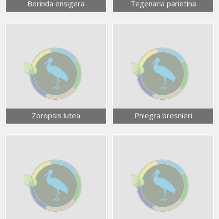
Berinda ensigera
Tegenaria parietina
Zoropsis lutea
Phlegra bresnieri