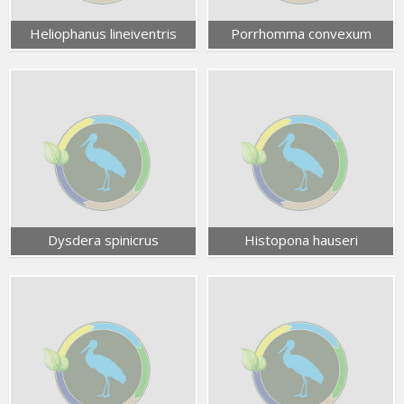
Heliophanus lineiventris
Porrhomma convexum
Dysdera spinicrus
Histopona hauseri