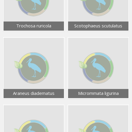
Trochosa ruricola
Scotophaeus scutulatus
Araneus diadematus
Micrommata ligurina