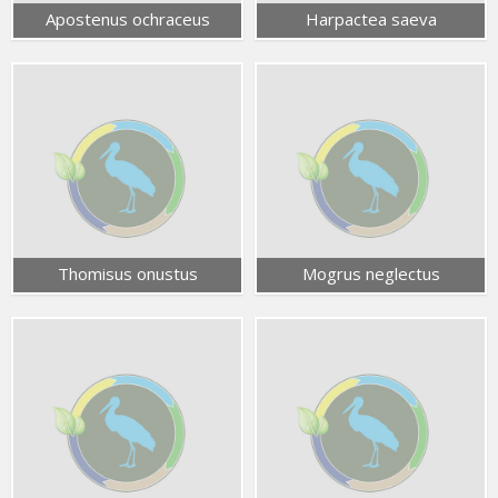
Apostenus ochraceus
Harpactea saeva
Thomisus onustus
Mogrus neglectus