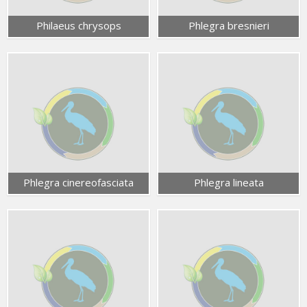
Philaeus chrysops
Phlegra bresnieri
Phlegra cinereofasciata
Phlegra lineata