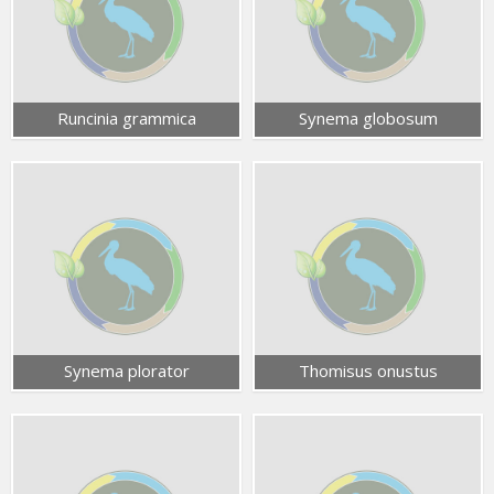
Runcinia grammica
Synema globosum
Synema plorator
Thomisus onustus