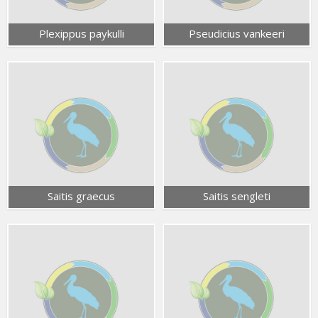
Plexippus paykulli
Pseudicius vankeeri
Saitis graecus
Saitis sengleti