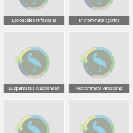
Loxosceles rufescens
Micrommata ligurina
Eusparassus walckenaeri
Micrommata virescens