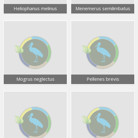
Heliophanus melinus
Menemerus semilimbatus
Mogrus neglectus
Pellenes brevis