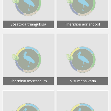
Steatoda triangulosa
Theridion adrianopoli
Theridion mystaceum
Misumena vatia