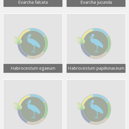
Evarcha falcata
Evarcha jucunda
Habrocestum egaeum
Habrocestum papilionaceum