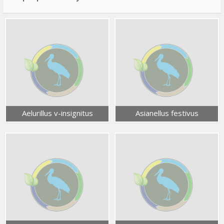
Aelurillus v-insignitus
Asianellus festivus