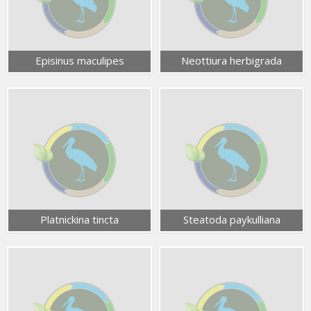
Episinus maculipes
Neottiura herbigrada
Platnickina tincta
Steatoda paykulliana