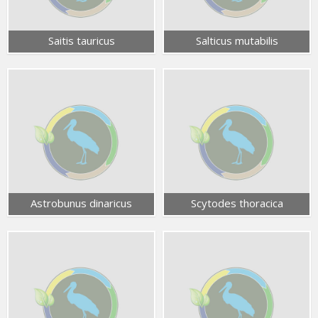
Saitis tauricus
Salticus mutabilis
Astrobunus dinaricus
Scytodes thoracica