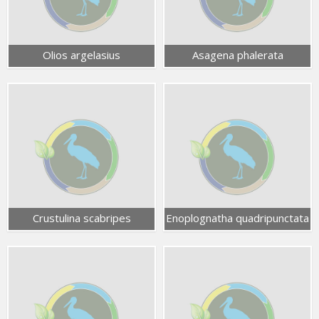
Olios argelasius
Asagena phalerata
Crustulina scabripes
Enoplognatha quadripunctata