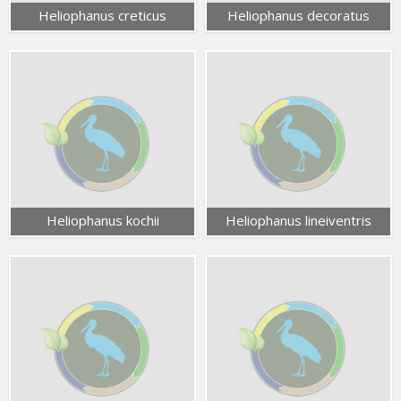
Heliophanus creticus
Heliophanus decoratus
Heliophanus kochii
Heliophanus lineiventris