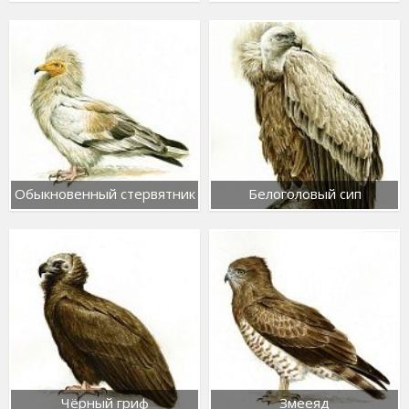
Обыкновенный стервятник
Белоголовый сип
Чёрный гриф
Змееяд