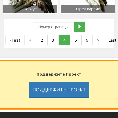
Беркут
Орёл карлик
‹ First
<
2
3
4
5
6
>
Last 
Поддержите Проект
ПОДДЕРЖИТЕ ПРОЕКТ