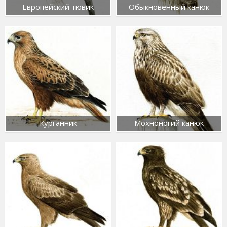
Европейский тювик
Обыкновенный канюк
Курганник
Мохноногий канюк