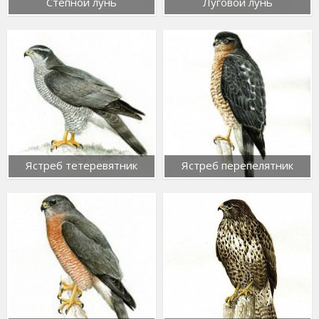
Степной лунь
Луговой лунь
Ястреб тетеревятник
Ястреб перепелятник