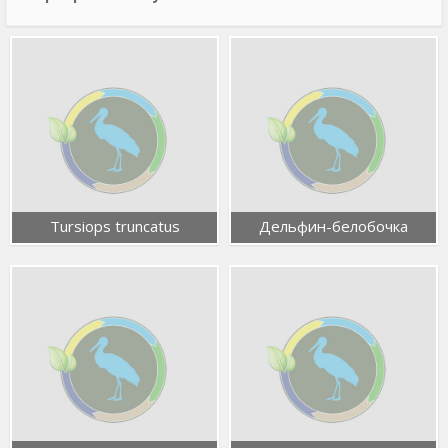
Tursiops truncatus
Дельфин-белобочка