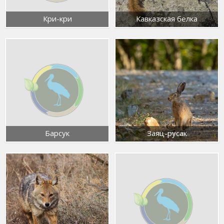
Кри-кри
Кавказская белка
Барсук
Заяц-русак