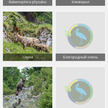
Balaenoptera physalus
Клюворыл
Серна
Благородный олень