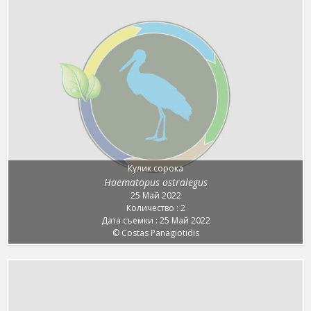
Кулик сорока
Haematopus ostralegus
25 Май 2022
Количество : 2
Дата съемки : 25 Май 2022
© Costas Panagiotidis