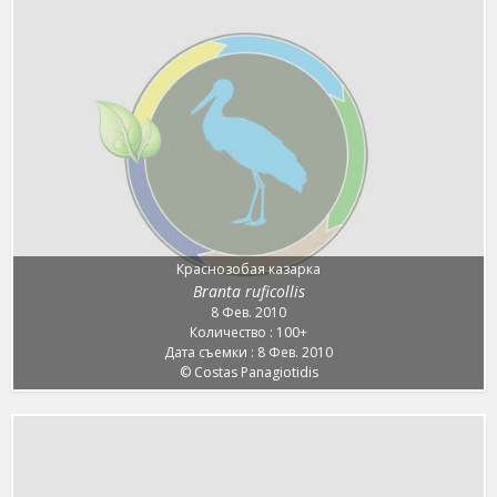
Краснозобая казарка
Branta ruficollis
8 Фев. 2010
Количество : 100+
Дата съемки : 8 Фев. 2010
© Costas Panagiotidis