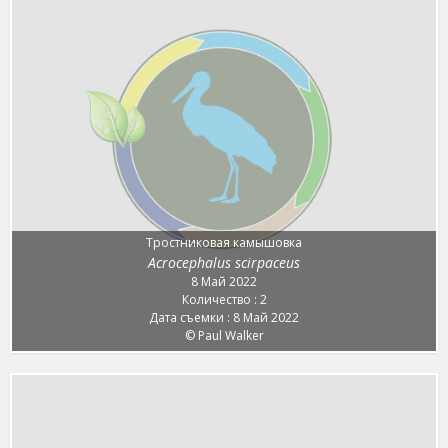
Тростниковая камышовка
Acrocephalus scirpaceus
8 Май 2022
Количество : 2
Дата съемки : 8 Май 2022
© Paul Walker