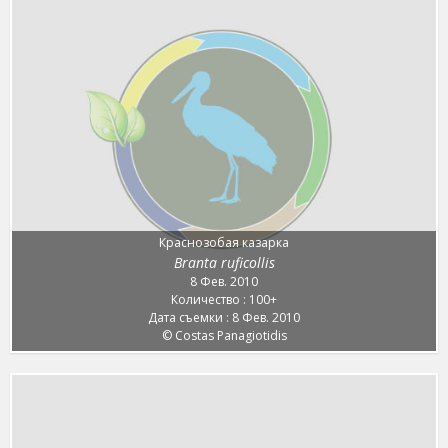
Краснозобая казарка
Branta ruficollis
8 Фев. 2010
Количество : 100+
Дата съемки : 8 Фев. 2010
© Costas Panagiotidis