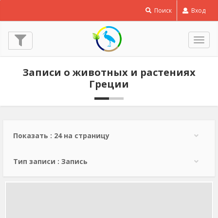
Коростель
Поиск
Вход
-
Crex
crex
Пере
© Lev Paraskevopoulos
нави
(11 Май 2024)
Записи о животных и растениях
Греции
Показать : 24 на страницу
Тип записи : Запись