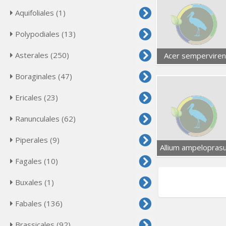
Aquifoliales (1)
Polypodiales (13)
Asterales (250)
Acer semperviren
Boraginales (47)
Ericales (23)
Ranunculales (62)
Piperales (9)
Allium ampelopras
Fagales (10)
Buxales (1)
Fabales (136)
Brassicales (92)