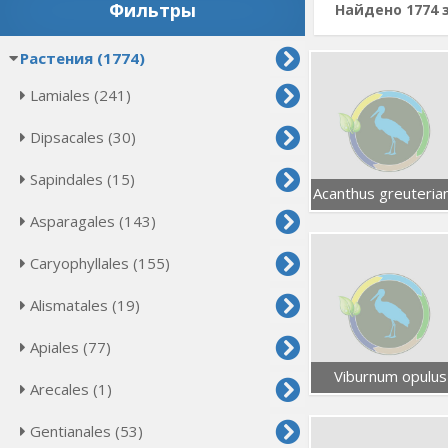
Фильтры
Найдено 1774 
Растения (1774)
Lamiales (241)
Dipsacales (30)
Sapindales (15)
Acanthus greuteria
Asparagales (143)
Caryophyllales (155)
Alismatales (19)
Apiales (77)
Viburnum opulus
Arecales (1)
Gentianales (53)