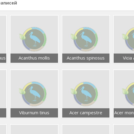
записей
nus
Acanthus mollis
Acanthus spinosus
Vicia 
Viburnum tinus
Acer campestre
Acer mon