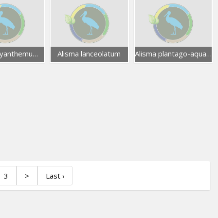
Mesembryanthemum nodiflorum
Alisma lanceolatum
Alisma plantago-aquatica
3
>
Last ›