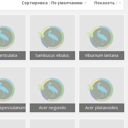
Сортировка : По умолчанию
Показать :
articulata
Sambucus ebulus
Viburnum lantana
spessulanum
Acer negundo
Acer platanoides