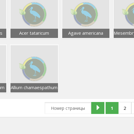
s
Acer tataricum
Agave americana
um
Allium chamaespathum
1
2