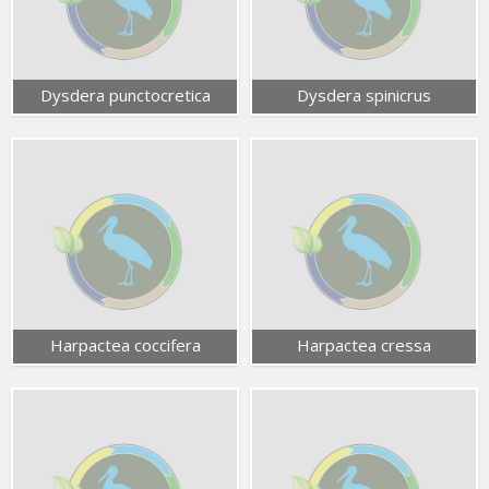
Dysdera punctocretica
Dysdera spinicrus
Harpactea coccifera
Harpactea cressa