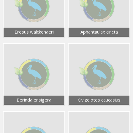
Eresus walckenaeri
Aphantaulax cincta
Berinda ensigera
Civizelotes caucasius