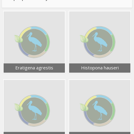
Eratigena agrestis
Histopona hauseri