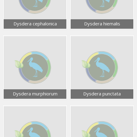
Dysdera cephalonica
Dysdera hiemalis
Dysdera murphiorum
Dysdera punctata