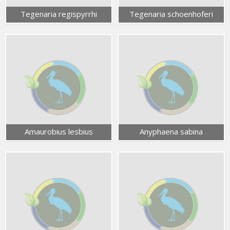
Tegenaria regispyrrhi
Tegenaria schoenhoferi
Amaurobius lesbius
Anyphaena sabina