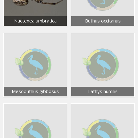
Nuctenea umbratica
Buthus occitanus
Mesobuthus gibbosus
Lathys humilis