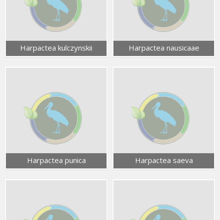
Harpactea kulczynskii
Harpactea nausicaae
Harpactea punica
Harpactea saeva