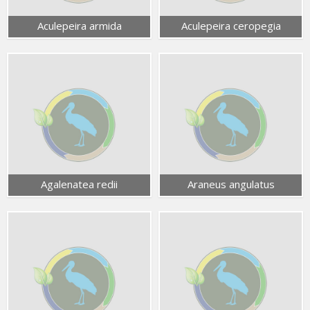
Aculepeira armida
Aculepeira ceropegia
Agalenatea redii
Araneus angulatus