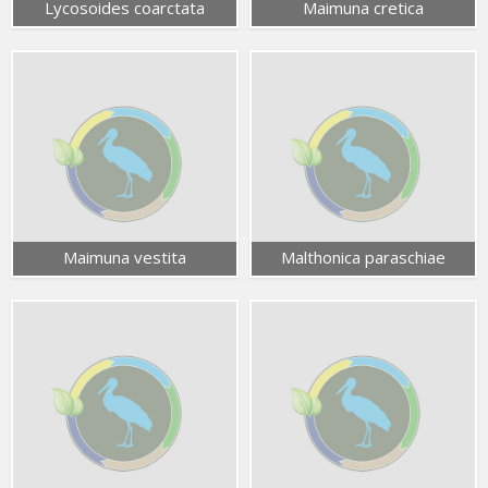
Lycosoides coarctata
Maimuna cretica
Maimuna vestita
Malthonica paraschiae