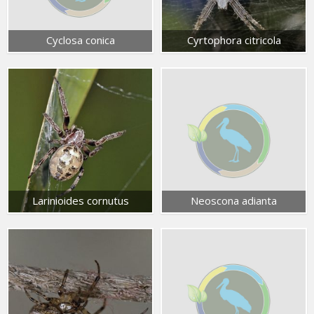
Cyclosa conica
Cyrtophora citricola
Larinioides cornutus
Neoscona adianta