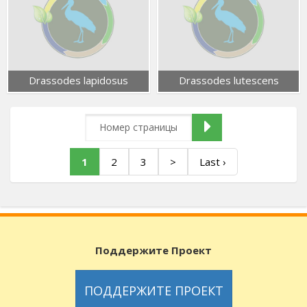
Drassodes lapidosus
Drassodes lutescens
1
2
3
>
Last ›
Поддержите Проект
ПОДДЕРЖИТЕ ПРОЕКТ