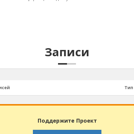
Записи
исей
Тип
Поддержите Проект