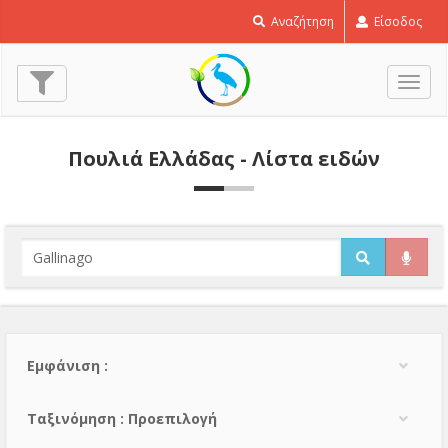
Αναζήτηση
Είσοδος
Εναλ
πλοή
Πουλιά Ελλάδας - Λίστα ειδών
Εμφάνιση :
Тαξινόμηση : Προεπιλογή