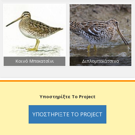
Κοινό Μπεκατσίνι
Διπλομπεκάτσινο
Υποστηρίξτε Το Project
ΥΠΟΣΤΗΡΊΞΤΕ ΤΟ PROJECT