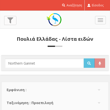
Αναζήτηση
Είσοδος
Εναλ
πλοή
Πουλιά Ελλάδας - Λίστα ειδών
Εμφάνιση :
Тαξινόμηση : Προεπιλογή