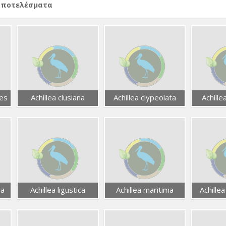
αποτελέσματα
des
Achillea clusiana
Achillea clypeolata
Achille
ea
Achillea ligustica
Achillea maritima
Achillea