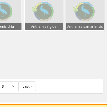
emis chia
Anthemis rigida
Anthemis samariensis
3
>
Last ›