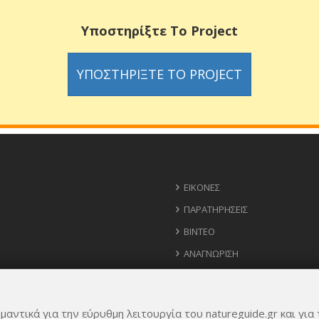
Υποστηρίξτε Το Project
ΥΠΟΣΤΗΡΊΞΤΕ ΤΟ PROJECT
ΕΙΚΌΝΕΣ
ΠΑΡΑΤΗΡΉΣΕΙΣ
ΒΊΝΤΕΟ
ΑΝΑΓΝΏΡΙΣΗ
ΧΆΡΤΗΣ
ΧΡΉΣΙΜΑ ΤΗΛΈΦΩΝΑ
μαντικά για την εύρυθμη λειτουργία του natureguide.gr και για 