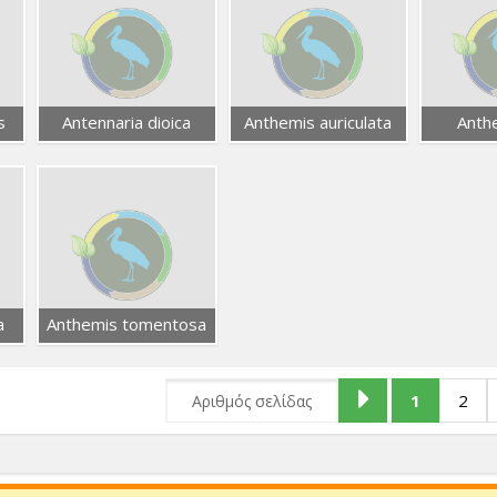
s
Antennaria dioica
Anthemis auriculata
Anth
a
Anthemis tomentosa
1
2