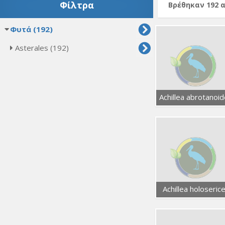
Φίλτρα
Βρέθηκαν 192 
Φυτά (192)
Asterales (192)
Achillea abrotanoi
Achillea holoseric