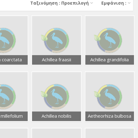
Тαξινόμηση : Προεπιλογή
Εμφάνιση :
a coarctata
Achillea fraasii
Achillea grandifolia
 millefolium
Achillea nobilis
Aetheorhiza bulbosa