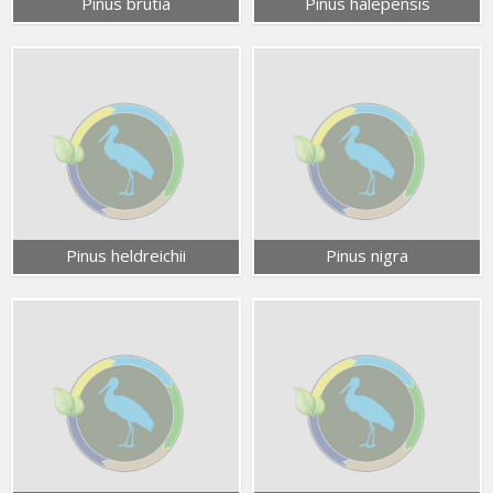
Pinus brutia
Pinus halepensis
Pinus heldreichii
Pinus nigra