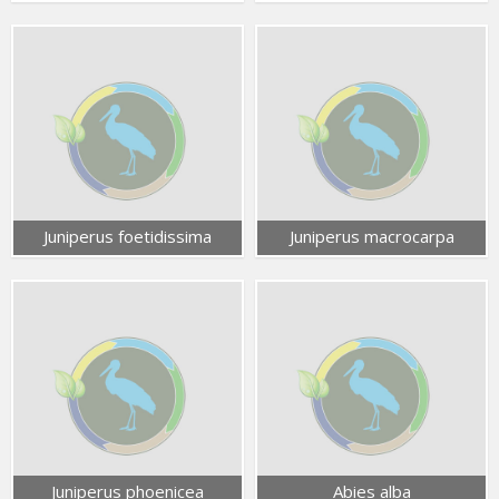
Juniperus foetidissima
Juniperus macrocarpa
Juniperus phoenicea
Abies alba