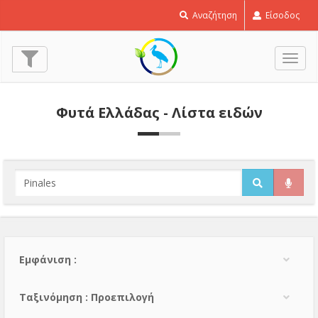
Αναζήτηση
Είσοδος
Εναλ
πλοή
Φυτά Ελλάδας - Λίστα ειδών
Εμφάνιση :
Тαξινόμηση : Προεπιλογή