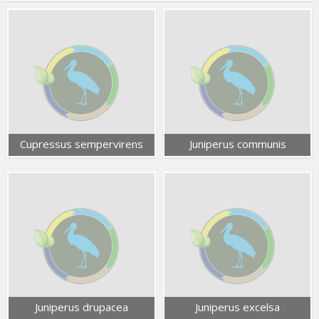
Cupressus sempervirens
Juniperus communis
Juniperus drupacea
Juniperus excelsa