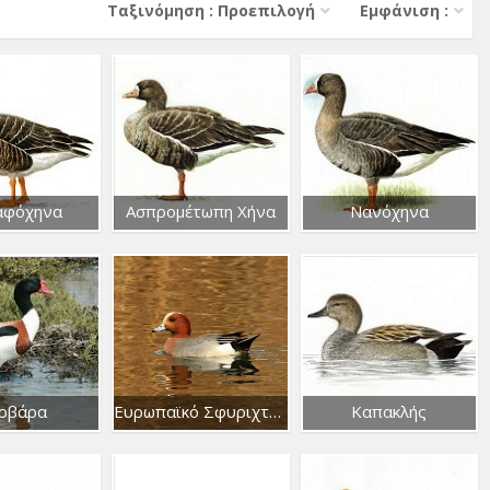
Тαξινόμηση : Προεπιλογή
Εμφάνιση :
αφόχηνα
Ασπρομέτωπη Χήνα
Νανόχηνα
ρβάρα
Ευρωπαϊκό Σφυριχτάρι
Καπακλής