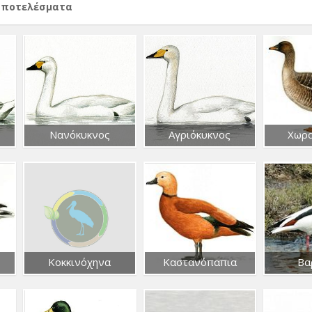
αποτελέσματα
Νανόκυκνος
Αγριόκυκνος
Χωρ
Κοκκινόχηνα
Καστανόπαπια
Βα