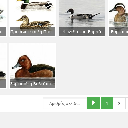
ρι
Πρασινοκέφαλη Πάπια
Ψαλίδα του Βορρά
Ευρωπαϊ
Ευρωπαϊκή Βαλτόπαπια
1
2