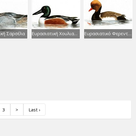
κή Σαρσέλα
Ευρασιατική Χουλιαρόπαπια
Ευρασιατικό Φερεντίνι
3
>
Last ›